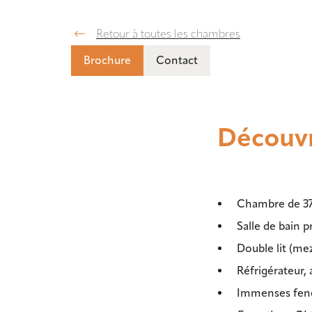
Retour à toutes les chambres
Brochure
Contact
Découvr
Chambre de 37
Salle de bain p
Double lit (me
Réfrigérateur,
Immenses fenê