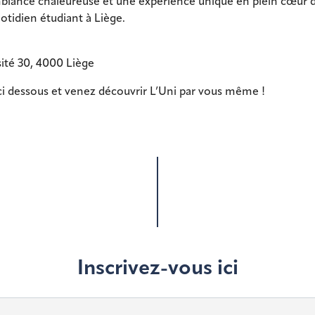
ance chaleureuse et une expérience unique en plein cœur de l
otidien étudiant à Liège.
sité 30, 4000 Liège
ci dessous et venez découvrir L’Uni par vous même !
Inscrivez-vous ici