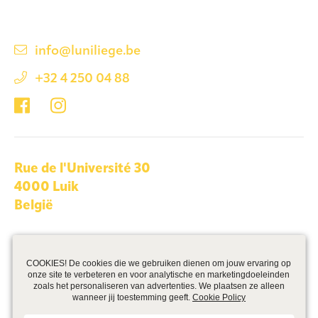
info@luniliege.be
+32 4 250 04 88
Rue de l'Université 30
4000 Luik
België
We maken deel uit van Zabra Real Estate >
COOKIES! De cookies die we gebruiken dienen om jouw ervaring op
onze site te verbeteren en voor analytische en marketingdoeleinden
zoals het personaliseren van advertenties. We plaatsen ze alleen
wanneer jij toestemming geeft.
Cookie Policy