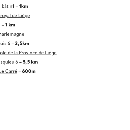
 bât n1 –
1km
royal de Liège
4 –
1 km
Charlemagne
ois 6 –
2,5km
le de la Province de Liège
squieu 6 –
5,5 km
Le Carré
–
600m