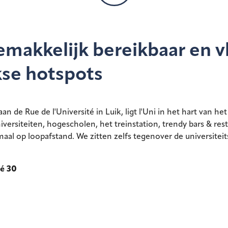
emakkelijk bereikbaar en v
kse hotspots
aan de Rue de l'Université in Luik, ligt l'Uni in het hart van h
ersiteiten, hogescholen, het treinstation, trendy bars & rest
emaal op loopafstand. We zitten zelfs tegenover de universite
té 30