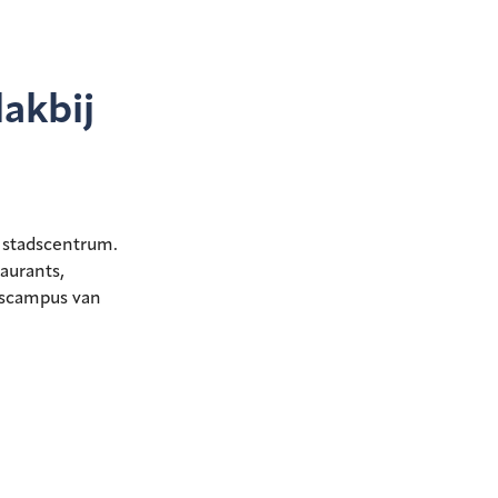
lakbij
et stadscentrum.
aurants,
itscampus van