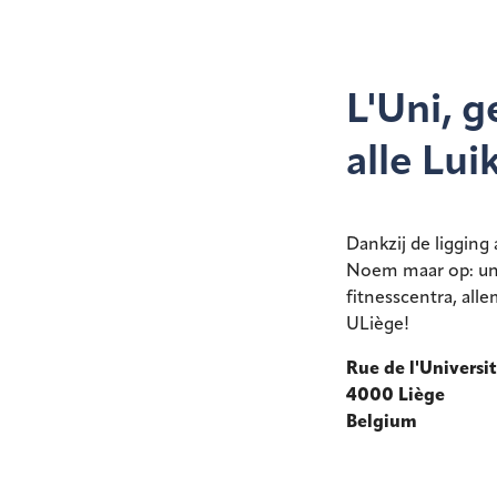
L'Uni, g
alle Lui
Dankzij de ligging 
Noem maar op: univ
fitnesscentra, all
ULiège!
Rue de l'Universi
4000 Liège
Belgium