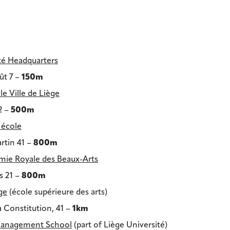
té Headquarters
ût 7 –
150m
e Ville de Liège
2 –
500m
école
rtin 41 –
800m
ie Royale des Beaux-Arts
s 21 –
800m
ge
(école supérieure des arts)
a Constitution, 41 –
1km
Management School
(part of Liège Université)